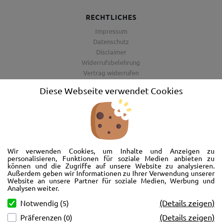
RECHTLICHES
Impressum
Datenschutz
Disclaimer
Widerrufsbelehrung
Vertrag widerrufen
AGB
Diese Webseite verwendet Cookies
Barrierefreiheitserklärung
Wir freuen uns, Sie im AutoShop Wimmer in Passau zu begrüßen. Wir
bieten Ihnen Kompletträder und Reifen für die Automarken Ford, Land
Wir verwenden Cookies, um Inhalte und Anzeigen zu
Rover, Range Rover, Volvo, Peugeot, Jaguar und Citroen. Hier in Passau
personalisieren, Funktionen für soziale Medien anbieten zu
können und die Zugriffe auf unsere Website zu analysieren.
schlägt unser Herz rund um’s Auto. Wir bieten Ihnen Beratung,
Außerdem geben wir Informationen zu Ihrer Verwendung unserer
Werkstatt, Service und natürlich Verkauf. Wollen Sie erstmal in Ruhe
Website an unsere Partner für soziale Medien, Werbung und
von der Couch aus unsere Räder und Merchandise Artikel durchstöbern
Analysen weiter.
und Ihre neuen Räder betrachten? Oder doch lieber eine Volvo Jacke
(Details zeigen)
Notwendig (5)
kaufen? Von Ford bis Volvo, wir bieten Ihnen tolle Fotos mit allen Infos
(Details zeigen)
Präferenzen (0)
und schnellen Kontakt zum AutoShop Wimmer. Schreiben Sie eine Mail,