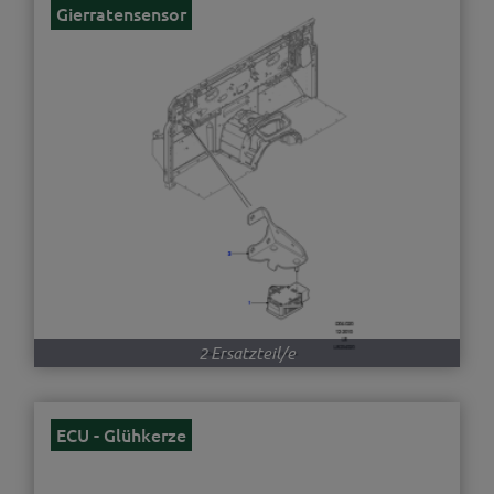
Gierratensensor
2 Ersatzteil/e
ECU - Glühkerze